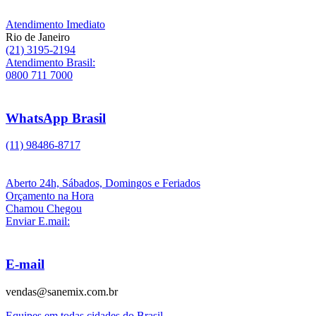
Atendimento Imediato
Rio de Janeiro
(21) 3195-2194
Atendimento Brasil:
0800 711 7000
WhatsApp Brasil
(11) 98486-8717
Aberto 24h, Sábados, Domingos e Feriados
Orçamento na Hora
Chamou Chegou
Enviar E.mail:
E-mail
vendas@sanemix.com.br
Equipes em todas cidades do Brasil