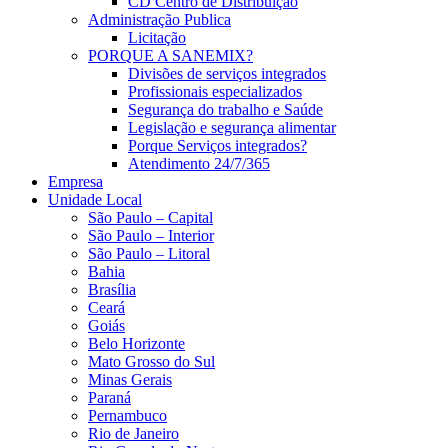
CD Centro de Distribuição
Administração Publica
Licitação
PORQUE A SANEMIX?
Divisões de serviços integrados
Profissionais especializados
Segurança do trabalho e Saúde
Legislação e segurança alimentar
Porque Serviços integrados?
Atendimento 24/7/365
Empresa
Unidade Local
São Paulo – Capital
São Paulo – Interior
São Paulo – Litoral
Bahia
Brasília
Ceará
Goiás
Belo Horizonte
Mato Grosso do Sul
Minas Gerais
Paraná
Pernambuco
Rio de Janeiro