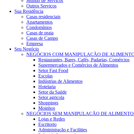
Mundo de Serviços
Outros Serviços
Sua Residência
Casas residenciais
Apartamentos
Condomínios
Casas de praia
Casas de Campo
Empresa
Seu Negócio
NEGÓCIOS COM MANIPULAÇÃO DE ALIMENT
Restaurantes, Bares, Cafés, Padarias, Comércios
Supermercados e Comércios de Alimentos
Setor Fast Food
Escolas
Indústrias de Alimentos
Hotelaria
Setor da Saúde
Setor agricola
Shoppings
Moinhos
NEGÓCIOS SEM MANIPULAÇÃO DE ALIMENTO
Lojas e Redes
Escritorio
Administração e Facilities