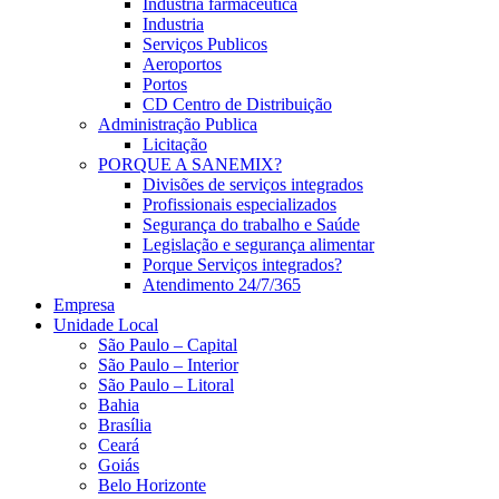
Industria farmaceutica
Industria
Serviços Publicos
Aeroportos
Portos
CD Centro de Distribuição
Administração Publica
Licitação
PORQUE A SANEMIX?
Divisões de serviços integrados
Profissionais especializados
Segurança do trabalho e Saúde
Legislação e segurança alimentar
Porque Serviços integrados?
Atendimento 24/7/365
Empresa
Unidade Local
São Paulo – Capital
São Paulo – Interior
São Paulo – Litoral
Bahia
Brasília
Ceará
Goiás
Belo Horizonte