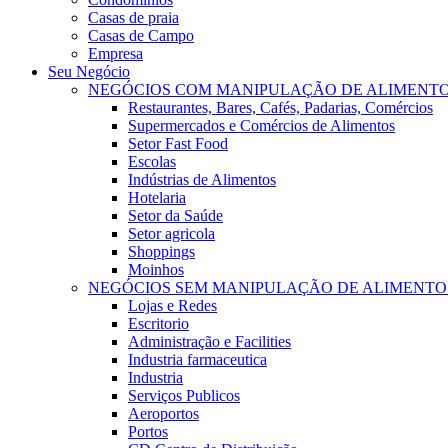
Casas de praia
Casas de Campo
Empresa
Seu Negócio
NEGÓCIOS COM MANIPULAÇÃO DE ALIMENT
Restaurantes, Bares, Cafés, Padarias, Comércios
Supermercados e Comércios de Alimentos
Setor Fast Food
Escolas
Indústrias de Alimentos
Hotelaria
Setor da Saúde
Setor agricola
Shoppings
Moinhos
NEGÓCIOS SEM MANIPULAÇÃO DE ALIMENTO
Lojas e Redes
Escritorio
Administração e Facilities
Industria farmaceutica
Industria
Serviços Publicos
Aeroportos
Portos