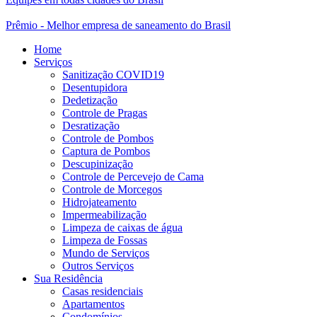
Prêmio - Melhor empresa de saneamento do Brasil
Home
Serviços
Sanitização COVID19
Desentupidora
Dedetização
Controle de Pragas
Desratização
Controle de Pombos
Captura de Pombos
Descupinização
Controle de Percevejo de Cama
Controle de Morcegos
Hidrojateamento
Impermeabilização
Limpeza de caixas de água
Limpeza de Fossas
Mundo de Serviços
Outros Serviços
Sua Residência
Casas residenciais
Apartamentos
Condomínios