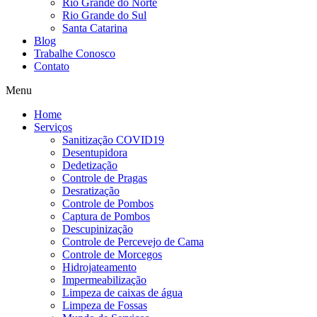
Rio Grande do Norte
Rio Grande do Sul
Santa Catarina
Blog
Trabalhe Conosco
Contato
Menu
Home
Serviços
Sanitização COVID19
Desentupidora
Dedetização
Controle de Pragas
Desratização
Controle de Pombos
Captura de Pombos
Descupinização
Controle de Percevejo de Cama
Controle de Morcegos
Hidrojateamento
Impermeabilização
Limpeza de caixas de água
Limpeza de Fossas