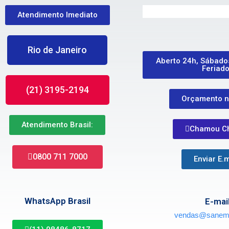
Atendimento Imediato
Rio de Janeiro
Aberto 24h, Sábado
Feriad
(21) 3195-2194
Orçamento n
Atendimento Brasil:
Chamou C
0800 711 7000
Enviar E.m
WhatsApp Brasil
E-mai
vendas@sanemi