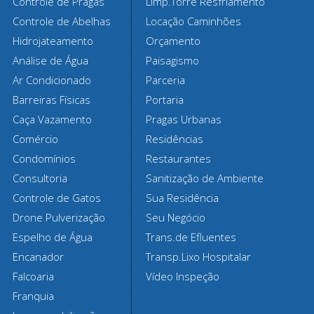
Controle de Pragas
Limp.Torre Resfriamento
Controle de Abelhas
Locação Caminhões
Hidrojateamento
Orçamento
Análise de Água
Paisagismo
Ar Condicionado
Parceria
Barreiras Físicas
Portaria
Caça Vazamento
Pragas Urbanas
Comércio
Residências
Condomínios
Restaurantes
Consultoria
Sanitização de Ambiente
Controle de Gatos
Sua Residência
Drone Pulverização
Seu Negócio
Espelho de Água
Trans.de Efluentes
Encanador
Transp.Lixo Hospitalar
Falcoaria
Vídeo Inspeção
Franquia