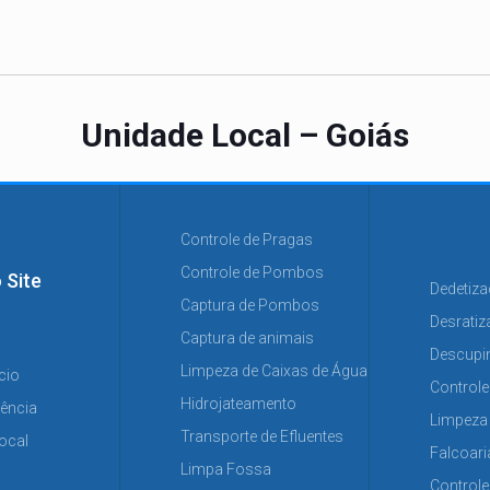
Unidade Local – Goiás
Controle de Pragas
Controle de Pombos
 Site
Dedetiz
Captura de Pombos
Desrati
Captura de animais
Descupi
Limpeza de Caixas de Água
cio
Controle
Hidrojateamento
ência
Limpeza 
Transporte de Efluentes
ocal
Falcoari
Limpa Fossa
Control