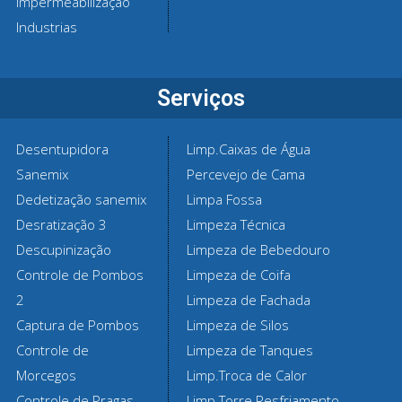
Impermeabilização
Industrias
Serviços
Desentupidora
Limp.Caixas de Água
Sanemix
Percevejo de Cama
Dedetização sanemix
Limpa Fossa
Desratização 3
Limpeza Técnica
Descupinização
Limpeza de Bebedouro
Controle de Pombos
Limpeza de Coifa
2
Limpeza de Fachada
Captura de Pombos
Limpeza de Silos
Controle de
Limpeza de Tanques
Morcegos
Limp.Troca de Calor
Controle de Pragas
Limp.Torre Resfriamento