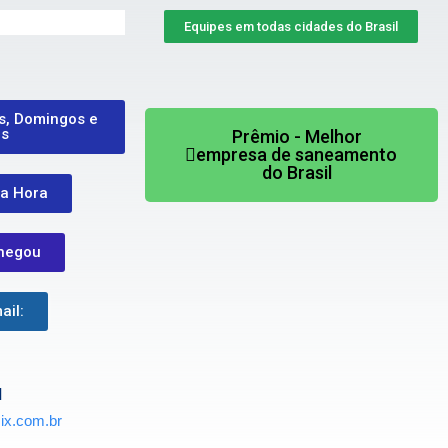
Equipes em todas cidades do Brasil
s, Domingos e
os
Prêmio - Melhor
empresa de saneamento
do Brasil
a Hora
hegou
ail:
l
x.com.br