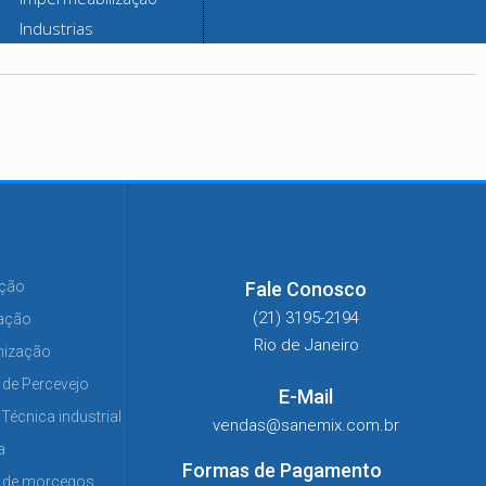
Industrias
ação
Fale Conosco
(21) 3195-2194
zação
Rio de Janeiro
nização
 de Percevejo
E-Mail
Técnica industrial
vendas@sanemix.com.br
a
Formas de Pagamento
e de morcegos