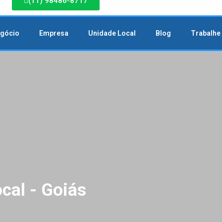
(11) 98486-8717
egócio
Empresa
Unidade Local
Blog
Trabalhe
cal - Goiás