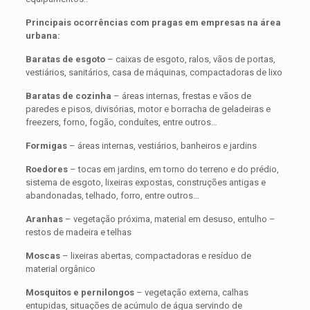
Principais ocorrências com pragas em empresas na área
urbana:
Baratas de esgoto
– caixas de esgoto, ralos, vãos de portas,
vestiários, sanitários, casa de máquinas, compactadoras de lixo
Baratas de cozinha
– áreas internas, frestas e vãos de
paredes e pisos, divisórias, motor e borracha de geladeiras e
freezers, forno, fogão, conduítes, entre outros…
Formigas
– áreas internas, vestiários, banheiros e jardins
Roedores
– tocas em jardins, em torno do terreno e do prédio,
sistema de esgoto, lixeiras expostas, construções antigas e
abandonadas, telhado, forro, entre outros…
Aranhas
– vegetação próxima, material em desuso, entulho –
restos de madeira e telhas
Moscas
– lixeiras abertas, compactadoras e resíduo de
material orgânico
Mosquitos e pernilongos
– vegetação externa, calhas
entupidas, situações de acúmulo de água servindo de