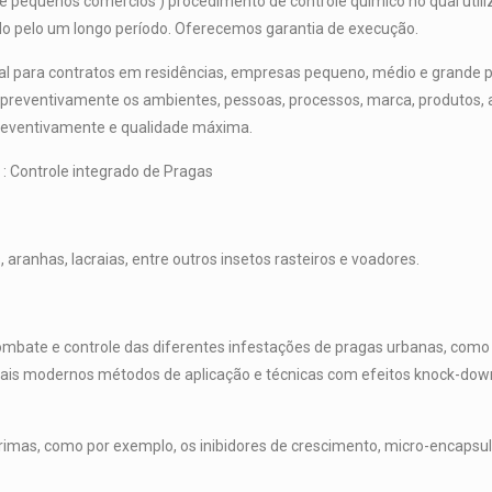
s e pequenos comércios ) procedimento de controle químico no qual ut
do pelo um longo período. Oferecemos garantia de execução.
al para contratos em residências, empresas pequeno, médio e grande por
reventivamente os ambientes, pessoas, processos, marca, produtos, ali
 preventivamente e qualidade máxima.
 : Controle integrado de Pragas
 aranhas, lacraias, entre outros insetos rasteiros e voadores.
bate e controle das diferentes infestações de pragas urbanas, como b
mais modernos métodos de aplicação e técnicas com efeitos knock-down
rimas, como por exemplo, os inibidores de crescimento, micro-encapsul