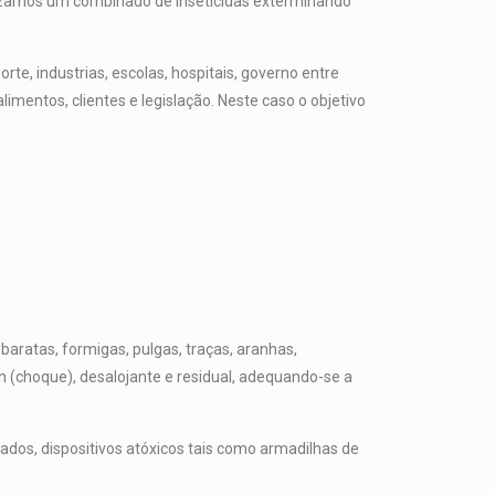
ilizamos um combinado de inseticidas exterminando
te, industrias, escolas, hospitais, governo entre
mentos, clientes e legislação. Neste caso o objetivo
aratas, formigas, pulgas, traças, aranhas,
 (choque), desalojante e residual, adequando-se a
ados, dispositivos atóxicos tais como armadilhas de