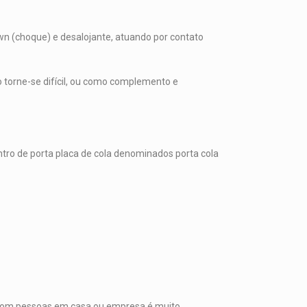
wn (choque) e desalojante, atuando por contato
o torne-se difícil, ou como complemento e
ntro de porta placa de cola denominados porta cola
com pessoas em casa ou empresa é muito