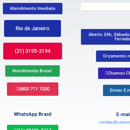
Atendimento Imediato
Rio de Janeiro
Aberto 24h, Sábado
Feriad
(21) 3195-2194
Orçamento n
Atendimento Brasil:
Chamou C
0800 711 7000
Enviar E.m
WhatsApp Brasil
E-mai
vendas@sanemi