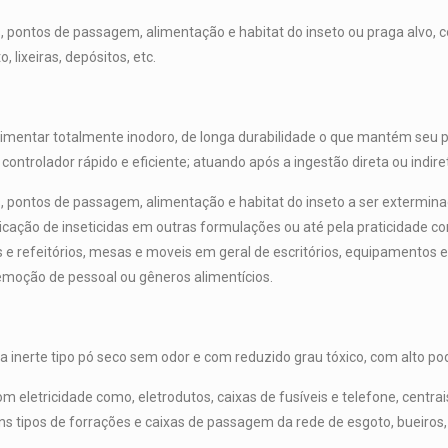
 pontos de passagem, alimentação e habitat do inseto ou praga alvo, co
 lixeiras, depósitos, etc.
 alimentar totalmente inodoro, de longa durabilidade o que mantém seu
ontrolador rápido e eficiente; atuando após a ingestão direta ou indire
s, pontos de passagem, alimentação e habitat do inseto a ser extermi
plicação de inseticidas em outras formulações ou até pela praticidade c
 refeitórios, mesas e moveis em geral de escritórios, equipamentos elet
emoção de pessoal ou gêneros alimentícios.
 inerte tipo pó seco sem odor e com reduzido grau tóxico, com alto pod
m eletricidade como, eletrodutos, caixas de fusíveis e telefone, centra
ns tipos de forrações e caixas de passagem da rede de esgoto, bueiros,