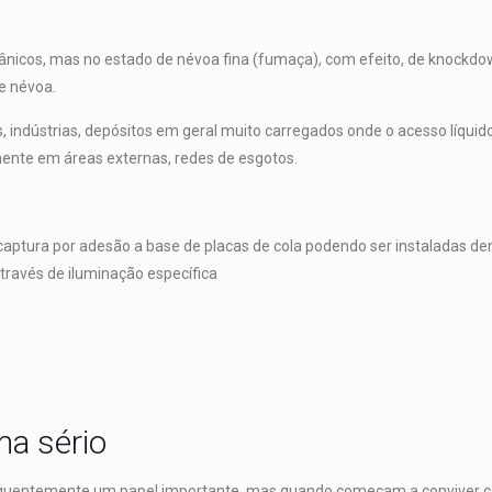
rgânicos, mas no estado de névoa fina (fumaça), com efeito, de knockdo
e névoa.
, indústrias, depósitos em geral muito carregados onde o acesso líquid
mente em áreas externas, redes de esgotos.
captura por adesão a base de placas de cola podendo ser instaladas de
através de iluminação específica
a sério
requentemente um papel importante, mas quando começam a conviver 