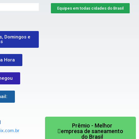
Equipes em todas cidades do Brasil
s, Domingos e
os
Prêmio - Melhor
empresa de saneamento
do Brasil
a Hora
hegou
ail:
l
x.com.br