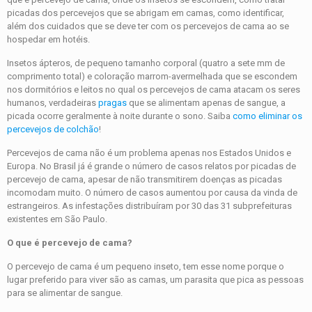
picadas dos percevejos que se abrigam em camas, como identificar,
além dos cuidados que se deve ter com os percevejos de cama ao se
hospedar em hotéis.
Insetos ápteros, de pequeno tamanho corporal (quatro a sete mm de
comprimento total) e coloração marrom-avermelhada que se escondem
nos dormitórios e leitos no qual os percevejos de cama atacam os seres
humanos, verdadeiras
pragas
que se alimentam apenas de sangue, a
picada ocorre geralmente à noite durante o sono. Saiba
como eliminar os
percevejos de colchão
!
Percevejos de cama não é um problema apenas nos Estados Unidos e
Europa. No Brasil já é grande o número de casos relatos por picadas de
percevejo de cama, apesar de não transmitirem doenças as picadas
incomodam muito. O número de casos aumentou por causa da vinda de
estrangeiros. As infestações distribuíram por 30 das 31 subprefeituras
existentes em São Paulo.
O que é percevejo de cama?
O percevejo de cama é um pequeno inseto, tem esse nome porque o
lugar preferido para viver são as camas, um parasita que pica as pessoas
para se alimentar de sangue.