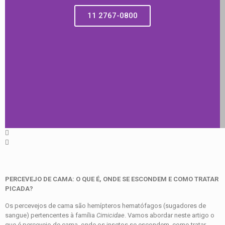
11 2767-0800
PERCEVEJO DE CAMA: O QUE É, ONDE SE ESCONDEM E COMO TRATAR
PICADA?
Os percevejos de cama são hemípteros hematófagos (sugadores de
sangue) pertencentes à família
Cimicidae
. Vamos abordar neste artigo o
que é percevejo de cama, onde os insetos se escondem, como tratar