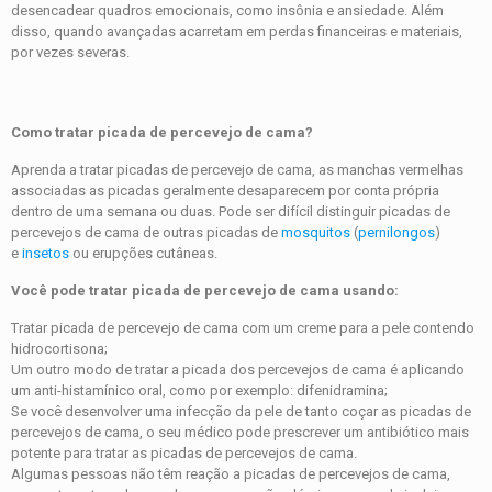
desencadear quadros emocionais, como insônia e ansiedade. Além
disso, quando avançadas acarretam em perdas financeiras e materiais,
por vezes severas.
Como tratar picada de percevejo de cama?
Aprenda a tratar picadas de percevejo de cama, as manchas vermelhas
associadas as picadas geralmente desaparecem por conta própria
dentro de uma semana ou duas. Pode ser difícil distinguir picadas de
percevejos de cama de outras picadas de
mosquitos
(
pernilongos
)
e
insetos
ou erupções cutâneas.
Você pode tratar picada de percevejo de cama usando:
Tratar picada de percevejo de cama com um creme para a pele contendo
hidrocortisona;
Um outro modo de tratar a picada dos percevejos de cama é aplicando
um anti-histamínico oral, como por exemplo: difenidramina;
Se você desenvolver uma infecção da pele de tanto coçar as picadas de
percevejos de cama, o seu médico pode prescrever um antibiótico mais
potente para tratar as picadas de percevejos de cama.
Algumas pessoas não têm reação a picadas de percevejos de cama,