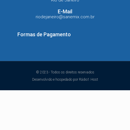
Rio de Janeiro
E-Mail
riodejaneiro@sanemix.com.br
Formas de Pagamento
© 2023 - Todos os direitos reservados
Desenvolvido e hospedado por Rádio1 Host