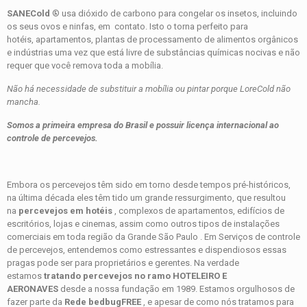
SANE
Cold
® usa dióxido de carbono para congelar
os insetos, incluindo
os seus ovos e ninfas, em
contato.
Isto o torna perfeito para
hotéis,
apartamentos, plantas de processamento de alimentos orgânicos
e indústrias uma vez que está livre de substâncias químicas nocivas e
não
requer que você remova toda a mobília.
Não há necessidade de substituir a mobília ou pintar porque LoreCold não
mancha.
Somos a primeira empresa do Brasil e possuir licença internacional ao
controle de percevejos.
Embora os percevejos têm sido em torno desde tempos pré-históricos,
na última década eles têm tido um grande ressurgimento, que resultou
na
percevejos em hotéis
, complexos de apartamentos, edifícios de
escritórios, lojas e cinemas, assim como outros tipos de instalações
comerciais em toda região da Grande São Paulo . Em Serviços de controle
de percevejos, entendemos como estressantes e dispendiosos essas
pragas pode ser para proprietários e gerentes. Na verdade
estamos
tratando percevejos no ramo HOTELEIRO E
AERONAVES
desde a nossa fundação em 1989. Estamos orgulhosos de
fazer parte da
Rede bedbugFREE
, e apesar de como nós tratamos para