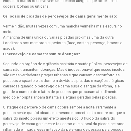
enquanto outros desenvolvem uma reação alérgica que pode incluir
coceira, bolhas ou urticária.
Os locais de picadas de percevejos de cama geralmente são:
Vermelhidão, muitas vezes com uma mancha vermelha mais escura no
meio;
A mancha de uma única ou várias picadas próximas uma da outra;
Localizado nos membros superiores (face, costas, pescoço, braços e
mãos).
O percevejo de cama transmite doenças?
Segundo os órgãos de vigilância sanitária e saúde pública, percevejos de
cama não transmitem doenças. Mas é inquestionável que esses insetos
são umas verdadeiras pragas urbanas e que causam desconforto as
pessoas enquanto elas dormem devido as picadas e reações alérgicas
causadas quando o percevejo de cama suga o sangue da vítima, já é
grande o número de relatos de pessoas que procuram atendimento
médico e hospitalar para tratar tais alergias geradas pelas picadas.
O ataque de percevejo de cama ocorre sempre à noite, raramente a
pessoa sente que foi picada no mesmo momento, isto ocorre por que a
saliva do inseto possui um efeito anestésico. O fluido da saliva do
percevejo de cama geralmente faz como que o local da picada se torne
inflamada e irritada, essa irritação da pele varia de pessoa para pessoa.