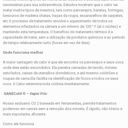
necessárias para sua sobrevivência.
Estudos mostram que o calor vai
matar muitos tipos de insectos, tais como percevejos, baratas, formigas,
besouros de madeira chatas, traças da roupa, escaravelhos de carpetes,
etc O processo de tratamento envolve o aquecimento de todos os
elementos infectados na câmara a um mínimo de 120 ° F (at o núcleo) e
mantendo esta temperatura.
O benefício do tratamento térmico é a
capacidade de tratar, sem a utilização de produtos químicos e ao período
de tempo relativamente curto (horas em vez de dias).
Onde funciona melhor
A maior vantagem de calor é que ele encontra os percevejos e seus ovos
onde eles estão escondidos.
Ela penetra camadas de tecido, móveis
estofados, caixas de utensílios domésticos, e até mesmo colchões e
roupas de cama.Ela facilita na identificação de focos e todos os seus
ovos.
O Calor extermina toda colônia imediatamente.
SANE
Cold
®
– Vapor Frio:
Nosso exclusivo CO
2
baseada em ferramentas, permite tratamentos
poderoso em camas sem a remoção dos móveis
.
É rápido,
não-tóxico e
mais importante, eficiente.
Como ele funciona