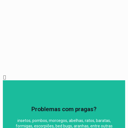
orçamento
Problemas com pragas?
saúde pública.
insetos, pombos, morcegos, abelhas, ratos, baratas,
semana. A melhor empresa do Brasil em serviços para
formigas, escorpiões, bed bugs, aranhas, entre outras