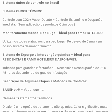
Sistema único de controle no Brasil
Sistema CHOCK TÉRMICO
Controle com CO2 + Vapor Quente – Controle, Extermínio e Ocupação
Imediata. ( Sem aplicação de produtos Químicos )
Monitoramento mensal Bed Bugs – ideal para ramo HOTELEIRO
Utilizamos tocas e atrativos para bed bugs ( Percevejo de Cama ) em
nosso sistema de monitoramento
Sistema de Expurgo e intervenção química – ideal para
RESIDENCIAS E RAMO HOTELEIRO E AERONAVES.
Indicado para grandes infestações – Necessária Desocupação de 12 a
48 horas dependendo do grau de infestação
Descrição de Algumas Etapas e Métodos de Controle:
SANE
Hot
® – Vapor quente:
Câmara Tratamentos Térmicos
O calor é uma opção de tratamento não-química.
Calor significativo mata
insetos, interrompendo as membranas celulares e desnaturação enzimas