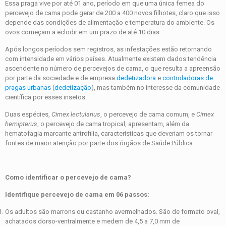
Essa praga vive por até 01 ano, período em que uma única femea do
percevejo de cama pode gerar de 200 a 400 novos filhotes, claro que isso
depende das condições de alimentação e temperatura do ambiente. Os
ovos começam a eclodir em um prazo de até 10 dias.
Após longos períodos sem registros, as infestações estão retornando
com intensidade em vários países. Atualmente existem dados tendência
ascendente no número de percevejos de cama, o que resulta a apreensão
por parte da sociedade e de empresa
dedetizadora
e
controladoras de
pragas urbanas
(
dedetização
), mas também no interesse da comunidade
científica por esses insetos.
Duas espécies,
Cimex lectularius
, o percevejo de cama comum, e
Cimex
hemipterus
, o percevejo de cama tropical, apresentam, além da
hematofagia marcante antrofilia, características que deveriam os tornar
fontes de maior atenção por parte dos órgãos de Saúde Pública.
Como identificar o percevejo de cama?
Identifique percevejo de cama em 06 passos:
Os adultos são marrons ou castanho avermelhados. São de formato oval,
achatados dorso-ventralmente e medem de 4,5 a 7,0 mm de