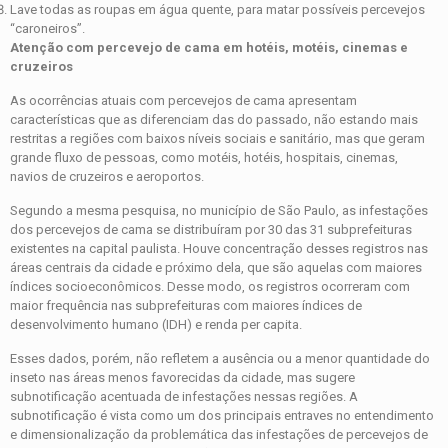
Lave todas as roupas em água quente, para matar possíveis percevejos
“caroneiros”.
Atenção com percevejo de cama em hotéis, motéis, cinemas e
cruzeiros
As ocorrências atuais com percevejos de cama apresentam
características que as diferenciam das do passado, não estando mais
restritas a regiões com baixos níveis sociais e sanitário, mas que geram
grande fluxo de pessoas, como motéis, hotéis, hospitais, cinemas,
navios de cruzeiros e aeroportos.
Segundo a mesma pesquisa, no município de São Paulo, as infestações
dos percevejos de cama se distribuíram por 30 das 31 subprefeituras
existentes na capital paulista. Houve concentração desses registros nas
áreas centrais da cidade e próximo dela, que são aquelas com maiores
índices socioeconômicos. Desse modo, os registros ocorreram com
maior frequência nas subprefeituras com maiores índices de
desenvolvimento humano (IDH) e renda per capita.
Esses dados, porém, não refletem a ausência ou a menor quantidade do
inseto nas áreas menos favorecidas da cidade, mas sugere
subnotificação acentuada de infestações nessas regiões. A
subnotificação é vista como um dos principais entraves no entendimento
e dimensionalização da problemática das infestações de percevejos de