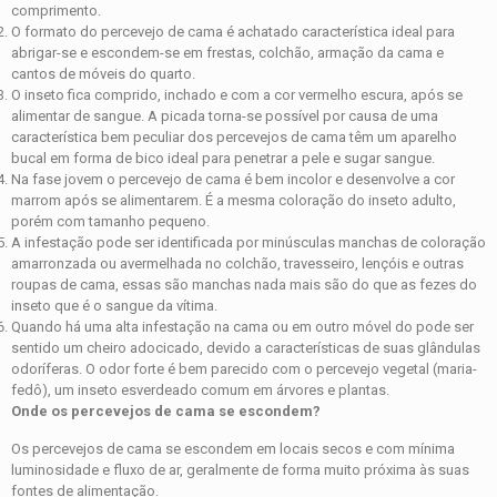
comprimento.
O formato do percevejo de cama é achatado característica ideal para
abrigar-se e escondem-se em frestas, colchão, armação da cama e
cantos de móveis do quarto.
O inseto fica comprido, inchado e com a cor vermelho escura, após se
alimentar de sangue. A picada torna-se possível por causa de uma
característica bem peculiar dos percevejos de cama têm um aparelho
bucal em forma de bico ideal para penetrar a pele e sugar sangue.
Na fase jovem o percevejo de cama é bem incolor e desenvolve a cor
marrom após se alimentarem. É a mesma coloração do inseto adulto,
porém com tamanho pequeno.
A infestação pode ser identificada por minúsculas manchas de coloração
amarronzada ou avermelhada no colchão, travesseiro, lençóis e outras
roupas de cama, essas são manchas nada mais são do que as fezes do
inseto que é o sangue da vítima.
Quando há uma alta infestação na cama ou em outro móvel do pode ser
sentido um cheiro adocicado, devido a características de suas glândulas
odoríferas. O odor forte é bem parecido com o percevejo vegetal (maria-
fedô), um inseto esverdeado comum em árvores e plantas.
Onde os percevejos de cama se escondem?
Os percevejos de cama se escondem em locais secos e com mínima
luminosidade e fluxo de ar, geralmente de forma muito próxima às suas
fontes de alimentação.