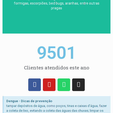
semana. A melhor empresa do Brasil em serviços para
formigas, escorpiões, bed bugs, aranhas, entre outras
Atendimento imediato,aberta 24 horas 7 dias por
pragas
Solução SANEMIX
9501
Clientes atendidos este ano
Dengue - Dicas de prevenção
tampar depósitos de água, como poços, tinas e caixas d’água; fazer
a coleta de lixo, evitando a coleta das águas das chuvas; limpar os