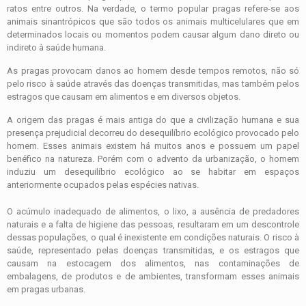
ratos entre outros. Na verdade, o termo popular pragas refere-se aos
animais sinantrópicos que são todos os animais multicelulares que em
determinados locais ou momentos podem causar algum dano direto ou
indireto à saúde humana.
As pragas provocam danos ao homem desde tempos remotos, não só
pelo risco à saúde através das doenças transmitidas, mas também pelos
estragos que causam em alimentos e em diversos objetos.
A origem das pragas é mais antiga do que a civilização humana e sua
presença prejudicial decorreu do desequilíbrio ecológico provocado pelo
homem. Esses animais existem há muitos anos e possuem um papel
benéfico na natureza. Porém com o advento da urbanização, o homem
induziu um desequilíbrio ecológico ao se habitar em espaços
anteriormente ocupados pelas espécies nativas.
O acúmulo inadequado de alimentos, o lixo, a ausência de predadores
naturais e a falta de higiene das pessoas, resultaram em um descontrole
dessas populações, o qual é inexistente em condições naturais. O risco à
saúde, representado pelas doenças transmitidas, e os estragos que
causam na estocagem dos alimentos, nas contaminações de
embalagens, de produtos e de ambientes, transformam esses animais
em pragas urbanas.