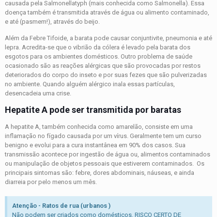
causada pela Salmonellatyph (mais conhecida como Salmonella). Essa
doença também é transmitida através de água ou alimento contaminado,
e até (pasmem!), através do beijo.
Além da Febre Tifoide, a barata pode causar conjuntivite, pneumonia e até
lepra. Acredita-se que o vibrião da cólera é levado pela barata dos
esgotos para os ambientes domésticos. Outro problema de saúde
ocasionado são as reações alérgicas que são provocadas por restos
deteriorados do corpo do inseto e por suas fezes que são pulverizadas
no ambiente. Quando alguém alérgico inala essas partículas,
desencadeia uma crise.
Hepatite A pode ser transmitida por baratas
A hepatite A, também conhecida como amarelão, consiste em uma
inflamação no fígado causada por um vírus. Geralmente tem um curso
benigno e evolui para a cura instantânea em 90% dos casos. Sua
transmissão acontece por ingestão de água ou, alimentos contaminados
ou manipulação de objetos pessoais que estiverem contaminados. Os
principais sintomas são: febre, dores abdominais, náuseas, e ainda
diarreia por pelo menos um mês.
Atenção - Ratos de rua (urbanos )
Não podem ser criados como domésticos. RISCO CERTO DE