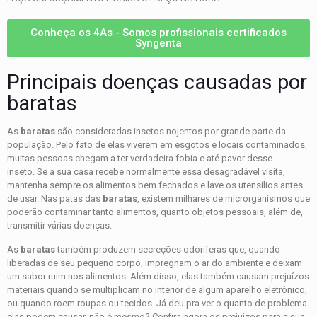
Conheça os 4As - Somos profissionais certificados
Syngenta
Principais doenças causadas por
baratas
As
baratas
são consideradas insetos nojentos por grande parte da
população. Pelo fato de elas viverem em esgotos e locais contaminados,
muitas pessoas chegam a ter verdadeira fobia e até pavor desse
inseto. Se a sua casa recebe normalmente essa desagradável visita,
mantenha sempre os alimentos bem fechados e lave os utensílios antes
de usar. Nas patas das
baratas
, existem milhares de microrganismos que
poderão contaminar tanto alimentos, quanto objetos pessoais, além de,
transmitir várias doenças.
As
baratas
também produzem secreções odoríferas que, quando
liberadas de seu pequeno corpo, impregnam o ar do ambiente e deixam
um sabor ruim nos alimentos. Além disso, elas também causam prejuízos
materiais quando se multiplicam no interior de algum aparelho eletrônico,
ou quando roem roupas ou tecidos. Já deu pra ver o quanto de problema
elas podem causar, não é mesmo? Confira agora os prejuízos para a sua