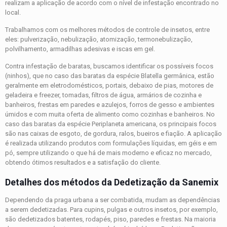
realizam a aplicação de acordo com o nível de infestação encontrado no
local.
Trabalhamos com os melhores métodos de controle de insetos, entre
eles: pulverização, nebulização, atomização, termonebulização,
polvilhamento, armadilhas adesivas e iscas em gel.
Contra infestação de baratas, buscamos identificar os possíveis focos
(ninhos), que no caso das baratas da espécie Blatella germânica, estão
geralmente em eletrodomésticos, portais, debaixo de pias, motores de
geladeira e freezer, tomadas, filtros de água, armários de cozinha e
banheiros, frestas em paredes e azulejos, forros de gesso e ambientes
úmidos e com muita oferta de alimento como cozinhas e banheiros. No
caso das baratas da espécie Periplaneta americana, os principais focos
são nas caixas de esgoto, de gordura, ralos, bueiros e fiação. A aplicação
é realizada utilizando produtos com formulações líquidas, em géis e em
pó, sempre utilizando o que há de mais moderno e eficaz no mercado,
obtendo ótimos resultados e a satisfação do cliente.
Detalhes dos métodos da Dedetização da Sanemix
Dependendo da praga urbana a ser combatida, mudam as dependências
a serem dedetizadas. Para cupins, pulgas e outros insetos, por exemplo,
são dedetizados batentes, rodapés, piso, paredes e frestas. Na maioria