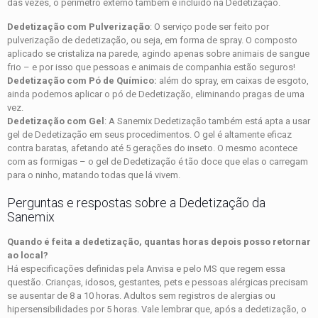
das vezes, o perímetro externo também é incluído na Dedetização.
Dedetização com Pulverização
: O serviço pode ser feito por
pulverização de dedetização, ou seja, em forma de spray. O composto
aplicado se cristaliza na parede, agindo apenas sobre animais de sangue
frio – e por isso que pessoas e animais de companhia estão seguros!
Dedetização com Pó de Químico:
além do spray, em caixas de esgoto,
ainda podemos aplicar o pó de Dedetização, eliminando pragas de uma
vez.
Dedetização com Gel
: A Sanemix Dedetização também está apta a usar
gel de Dedetização em seus procedimentos. O gel é altamente eficaz
contra baratas, afetando até 5 gerações do inseto. O mesmo acontece
com as formigas – o gel de Dedetização é tão doce que elas o carregam
para o ninho, matando todas que lá vivem.
Perguntas e respostas sobre a Dedetização da
Sanemix
Quando é feita a dedetização, quantas horas depois posso retornar
ao local?
Há especificações definidas pela Anvisa e pelo MS que regem essa
questão. Crianças, idosos, gestantes, pets e pessoas alérgicas precisam
se ausentar de 8 a 10 horas. Adultos sem registros de alergias ou
hipersensibilidades por 5 horas. Vale lembrar que, após a dedetização, o