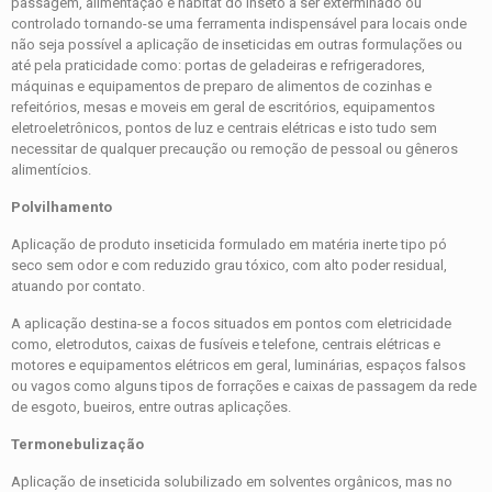
passagem, alimentação e habitat do inseto a ser exterminado ou
controlado tornando-se uma ferramenta indispensável para locais onde
não seja possível a aplicação de inseticidas em outras formulações ou
até pela praticidade como: portas de geladeiras e refrigeradores,
máquinas e equipamentos de preparo de alimentos de cozinhas e
refeitórios, mesas e moveis em geral de escritórios, equipamentos
eletroeletrônicos, pontos de luz e centrais elétricas e isto tudo sem
necessitar de qualquer precaução ou remoção de pessoal ou gêneros
alimentícios.
Polvilhamento
Aplicação de produto inseticida formulado em matéria inerte tipo pó
seco sem odor e com reduzido grau tóxico, com alto poder residual,
atuando por contato.
A aplicação destina-se a focos situados em pontos com eletricidade
como, eletrodutos, caixas de fusíveis e telefone, centrais elétricas e
motores e equipamentos elétricos em geral, luminárias, espaços falsos
ou vagos como alguns tipos de forrações e caixas de passagem da rede
de esgoto, bueiros, entre outras aplicações.
Termonebulização
Aplicação de inseticida solubilizado em solventes orgânicos, mas no