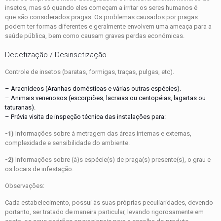
insetos, mas só quando eles começam a irritar os seres humanos é
que são considerados pragas. Os problemas causados por pragas
podem ter formas diferentes e geralmente envolvem uma ameaça para a
saúde pública, bem como causam graves perdas económicas.
Dedetização / Desinsetização
Controle de insetos (baratas, formigas, traças, pulgas, etc).
– Aracnídeos (Aranhas domésticas e várias outras espécies).
– Animais venenosos (escorpiões, lacraias ou centopéias, lagartas ou
taturanas).
– Prévia visita de inspeção técnica das instalações para:
-1)
Informações sobre à metragem das áreas internas e externas,
complexidade e sensibilidade do ambiente.
-2)
Informações sobre (à)s espécie(s) de praga(s) presente(s), o grau e
os locais de infestação.
Observações:
Cada estabelecimento, possui às suas próprias peculiaridades, devendo
portanto, ser tratado de maneira particular, levando rigorosamente em