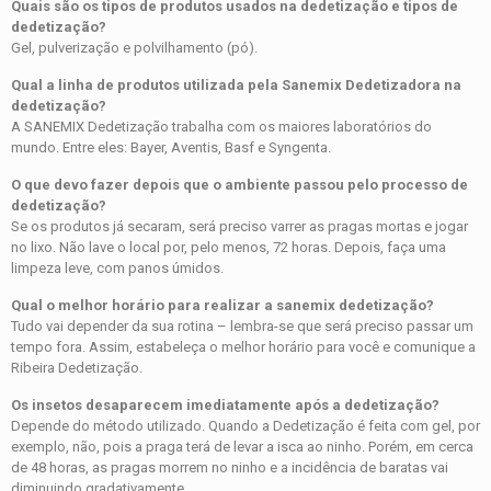
Quais são os tipos de produtos usados na dedetização e tipos de
dedetização?
Gel, pulverização e polvilhamento (pó).
Qual a linha de produtos utilizada pela Sanemix Dedetizadora na
dedetização?
A SANEMIX Dedetização trabalha com os maiores laboratórios do
mundo. Entre eles: Bayer, Aventis, Basf e Syngenta.
O que devo fazer depois que o ambiente passou pelo processo de
dedetização?
Se os produtos já secaram, será preciso varrer as pragas mortas e jogar
no lixo. Não lave o local por, pelo menos, 72 horas. Depois, faça uma
limpeza leve, com panos úmidos.
Qual o melhor horário para realizar a sanemix dedetização?
Tudo vai depender da sua rotina – lembra-se que será preciso passar um
tempo fora. Assim, estabeleça o melhor horário para você e comunique a
Ribeira Dedetização.
Os insetos desaparecem imediatamente após a dedetização?
Depende do método utilizado. Quando a Dedetização é feita com gel, por
exemplo, não, pois a praga terá de levar a isca ao ninho. Porém, em cerca
de 48 horas, as pragas morrem no ninho e a incidência de baratas vai
diminuindo gradativamente.