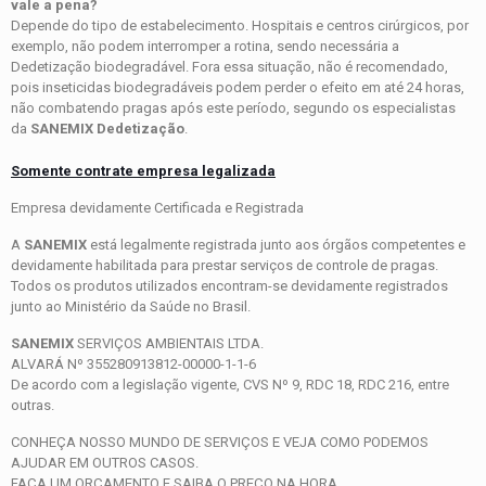
vale a pena?
Depende do tipo de estabelecimento. Hospitais e centros cirúrgicos, por
exemplo, não podem interromper a rotina, sendo necessária a
Dedetização biodegradável. Fora essa situação, não é recomendado,
pois inseticidas biodegradáveis podem perder o efeito em até 24 horas,
não combatendo pragas após este período, segundo os especialistas
da
SANEMIX Dedetização
.
Somente contrate empresa legalizada
Empresa devidamente Certificada e Registrada
A
SANEMIX
está legalmente registrada junto aos órgãos competentes e
devidamente habilitada para prestar serviços de controle de pragas.
Todos os produtos utilizados encontram-se devidamente registrados
junto ao Ministério da Saúde no Brasil.
SANEMIX
SERVIÇOS AMBIENTAIS LTDA.
ALVARÁ Nº 355280913812-00000-1-1-6
De acordo com a legislação vigente, CVS Nº 9, RDC 18, RDC 216, entre
outras.
CONHEÇA NOSSO MUNDO DE SERVIÇOS E VEJA COMO PODEMOS
AJUDAR EM OUTROS CASOS.
FAÇA UM ORÇAMENTO E SAIBA O PREÇO NA HORA.