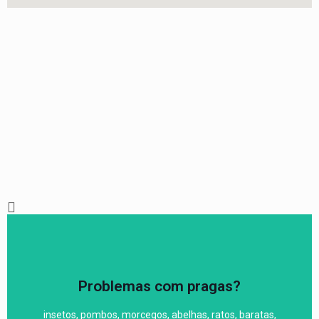
orçamento
Problemas com pragas?
saúde pública.
insetos, pombos, morcegos, abelhas, ratos, baratas,