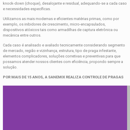
knock-down (choque), desalojante e residual, adequando-se a cada caso
e necessidades específicas.
Utilizamos as mais modernas e eficientes matérias primas, como por
exemplo, os inibidores de crescimento, micro-encapsulados,
dispositivos atóxicos tais como armadilhas de captura eletrônica ou
mecânica entre outros.
Cada caso é analisado e avaliado tecnicamente considerando segmento
de mercado, região e vizinhança, estrutura, tipo de praga infestante,
elementos complicadores, soluções corretivas e preventivas para que
possamos atender nossos clientes com eficiência, propondo sempre a
solução.
POR MAIS DE 15 ANOS, A SANEMIX REALIZA CONTROLE DE PRAGAS