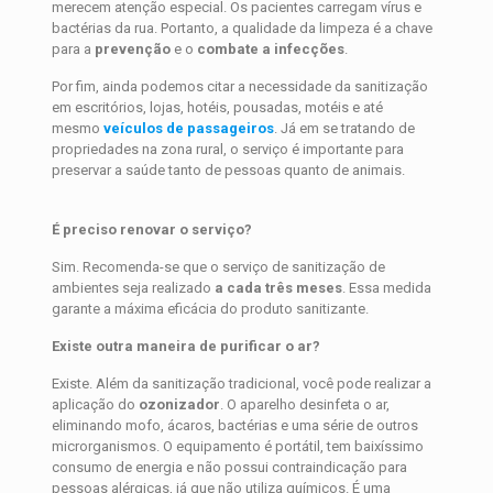
merecem atenção especial. Os pacientes carregam vírus e
bactérias da rua. Portanto, a qualidade da limpeza é a chave
para a
prevenção
e o
combate
a
infecções
.
Por fim, ainda podemos citar a necessidade da sanitização
em escritórios, lojas, hotéis, pousadas, motéis e até
mesmo
veículos de passageiros
. Já em se tratando de
propriedades na zona rural, o serviço é importante para
preservar a saúde tanto de pessoas quanto de animais.
É preciso renovar o serviço?
Sim. Recomenda-se que o serviço de sanitização de
ambientes seja realizado
a cada três meses
. Essa medida
garante a máxima eficácia do produto sanitizante.
Existe outra maneira de purificar o ar?
Existe. Além da sanitização tradicional, você pode realizar a
aplicação do
ozonizador
. O aparelho desinfeta o ar,
eliminando mofo, ácaros, bactérias e uma série de outros
microrganismos. O equipamento é portátil, tem baixíssimo
consumo de energia e não possui contraindicação para
pessoas alérgicas, já que não utiliza químicos. É uma