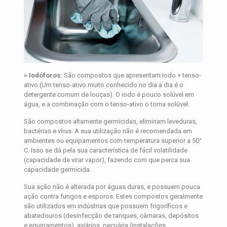
» Iodóforos:
São compostos que apresentam Iodo + tenso-
ativo (Um tenso-ativo muito conhecido no dia a dia é o
detergente comum de louças). O iodo é pouco solúvel em
água, e a combinação com o tenso-ativo o torna solúvel.
São compostos altamente germicidas, eliminam leveduras,
bactérias e vírus. A sua utilização não é recomendada em
ambientes ou equipamentos com temperatura superior a 50°
C. Isso se dá pela sua característica de fácil volatilidade
(capacidade de virar vapor), fazendo com que perca sua
capacidade germicida.
Sua ação não é alterada por águas duras, e possuem pouca
ação contra fungos e esporos. Estes compostos geralmente
são utilizados em indústrias que possuem frigoríficos e
abatedouros (desinfecção de tanques, câmaras, depósitos
e equipamentos), aviários, pecuária (instalações,