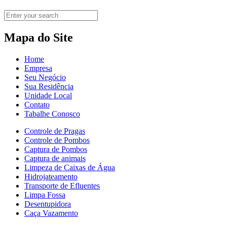
Unidade Local
Contato
Tabalhe Conosco
Controle de Pragas
Controle de Pombos
Captura de Pombos
Captura de animais
Limpeza de Caixas de Água
Hidrojateamento
Transporte de Efluentes
Limpa Fossa
Desentupidora
Caça Vazamento
Dedetização
Desratização
Descupinização
Controle de Percevejo
Limpeza Técnica industrial
Falcoaria
Controle de morcegos
Fale Conosco