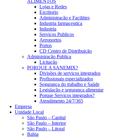
ALIMENTOS
Lojas e Redes
Escritorio
Administração e Facilities
Industria farmaceutica
Industria
Serviços Publicos
Aeroportos
Portos
CD Centro de Distribuição
Administração Publica
Licitação
PORQUE A SANEMIX?
Divisões de serviços integrados
Profissionais especializados
Segurança do trabalho e Saúde
Legislação e segurança alimentar
Porque Serviços integrados?
Atendimento 24/7/365
Empresa
Unidade Local
São Paulo – Capital
São Paulo – Interior
São Paulo – Litoral
Bahia