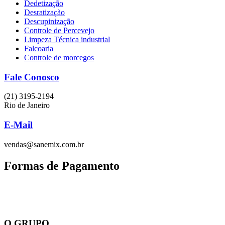
(21) 3195-2194
Rio de Janeiro
E-Mail
vendas@sanemix.com.br
Formas de Pagamento
O GRUPO
Missão, Visão e Valores , Código de conduta e ética ,
responsabilidade e cidadania , sustentabilidade.
Facebook
Twitter
Youtube
Instagram
BUSCA