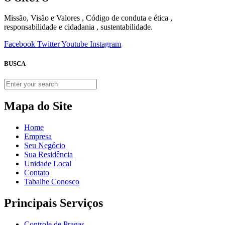
Mapa do Site
Home
Empresa
Seu Negócio
Sua Residência
Unidade Local
Contato
Tabalhe Conosco
Principais Serviços
Controle de Pragas
Controle de Pombos
Captura de Pombos
Captura de animais
Limpeza de Caixas de Água
Hidrojateamento
Transporte de Efluentes
Limpa Fossa
Desentupidora
Caça Vazamento