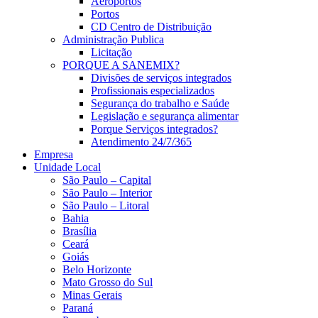
Aeroportos
Portos
CD Centro de Distribuição
Administração Publica
Licitação
PORQUE A SANEMIX?
Divisões de serviços integrados
Profissionais especializados
Segurança do trabalho e Saúde
Legislação e segurança alimentar
Porque Serviços integrados?
Atendimento 24/7/365
Empresa
Unidade Local
São Paulo – Capital
São Paulo – Interior
São Paulo – Litoral
Bahia
Brasília
Ceará
Goiás
Belo Horizonte
Mato Grosso do Sul
Minas Gerais
Paraná