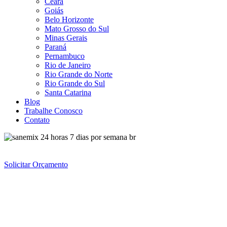
Ceará
Goiás
Belo Horizonte
Mato Grosso do Sul
Minas Gerais
Paraná
Pernambuco
Rio de Janeiro
Rio Grande do Norte
Rio Grande do Sul
Santa Catarina
Blog
Trabalhe Conosco
Contato
Solicitar Orçamento
Controle percevejos e bed bugs
Desentupidora LAPA
Menu