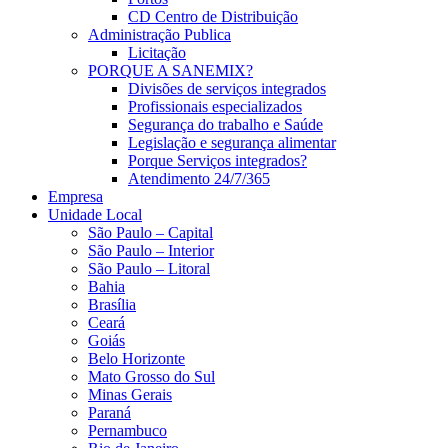
CD Centro de Distribuição
Administração Publica
Licitação
PORQUE A SANEMIX?
Divisões de serviços integrados
Profissionais especializados
Segurança do trabalho e Saúde
Legislação e segurança alimentar
Porque Serviços integrados?
Atendimento 24/7/365
Empresa
Unidade Local
São Paulo – Capital
São Paulo – Interior
São Paulo – Litoral
Bahia
Brasília
Ceará
Goiás
Belo Horizonte
Mato Grosso do Sul
Minas Gerais
Paraná
Pernambuco