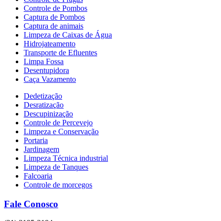
Dedetização
Desratização
Descupinização
Controle de Percevejo
Limpeza e Conservação
Portaria
Jardinagem
Limpeza Técnica industrial
Limpeza de Tanques
Falcoaria
Controle de morcegos
Fale Conosco
(21) 3195-2194
Rio de Janeiro
E-Mail
riodejaneiro@sanemix.com.br
Formas de Pagamento