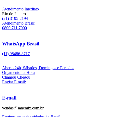
Atendimento Imediato
Rio de Janeiro
(21) 3195-2194
Atendimento Brasil:
0800 711 7000
WhatsApp Brasil
(11) 98486-8717
Aberto 24h, Sábados, Domingos e Feriados
Orçamento na Hora
Chamou Chegou
Enviar E.mail:
E-mail
vendas@sanemix.com.br
Equipes em todas cidades do Brasil