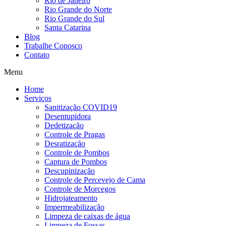
Rio de Janeiro
Rio Grande do Norte
Rio Grande do Sul
Santa Catarina
Blog
Trabalhe Conosco
Contato
Menu
Home
Serviços
Sanitização COVID19
Desentupidora
Dedetização
Controle de Pragas
Desratização
Controle de Pombos
Captura de Pombos
Descupinização
Controle de Percevejo de Cama
Controle de Morcegos
Hidrojateamento
Impermeabilização
Limpeza de caixas de água
Limpeza de Fossas