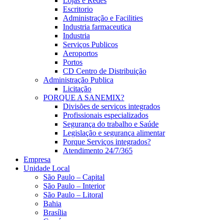
Lojas e Redes
Escritorio
Administração e Facilities
Industria farmaceutica
Industria
Serviços Publicos
Aeroportos
Portos
CD Centro de Distribuição
Administração Publica
Licitação
PORQUE A SANEMIX?
Divisões de serviços integrados
Profissionais especializados
Segurança do trabalho e Saúde
Legislação e segurança alimentar
Porque Serviços integrados?
Atendimento 24/7/365
Empresa
Unidade Local
São Paulo – Capital
São Paulo – Interior
São Paulo – Litoral
Bahia
Brasília