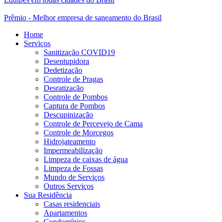
Prêmio - Melhor empresa de saneamento do Brasil
Home
Serviços
Sanitização COVID19
Desentupidora
Dedetização
Controle de Pragas
Desratização
Controle de Pombos
Captura de Pombos
Descupinização
Controle de Percevejo de Cama
Controle de Morcegos
Hidrojateamento
Impermeabilização
Limpeza de caixas de água
Limpeza de Fossas
Mundo de Serviços
Outros Serviços
Sua Residência
Casas residenciais
Apartamentos
Condomínios