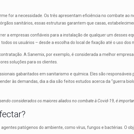
orme for a necessidade. Os três apresentam eficiência no combate ao 
órgãos sanitários, essas estruturas garantem que casas, estabelecimen
orrer a empresas confiáveis para a instalação de qualquer um desses eq
todos os usuários – desde a escolha do local de fixação até o uso dos 
 contratação. A Sanemix, por exemplo, é considerada a melhor empresa
ores soluções para os clientes.
issionais gabaritados em sanitarismo e química. Eles são responsáveis p
tender às demandas, dia a dia são feitos estudos acerca da “guerra bio
sendo considerados os maiores aliados no combate à Covid-19, é important
fectar?
 agentes patógenos do ambiente, como vírus, fungos e bactérias. O ob