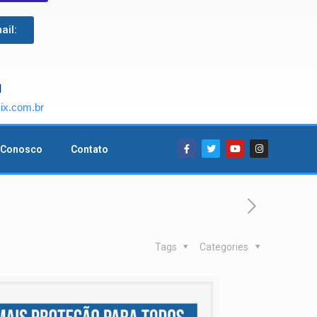
ail:
l
x.com.br
 Conosco
Contato
Tags
Categories