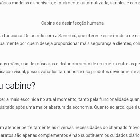
 vários modelos disponíveis, é totalmente automatizada, simples e co
para funcionar. De acordo com a Sanemix, que oferece esse modelo de 
ualmente por quem deseja proporcionar mais segurança a clientes, co
as mãos, uso de máscaras e distanciamento de um metro entre as pess
nicação visual, possui variados tamanhos e usa produtos devidamente a
ou cabine?
 ser a mais escolhida no atual momento, tanto pela funcionalidade quant
quisitado após uma maior abertura da economia. Quanto ao arco, que é
em atender perfeitamente às diversas necessidades do chamado “novo 
paratos são apenas complementos e não substituem os cuidados diários