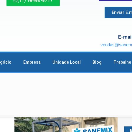
(11) 98486-8717
Enviar E.m
E-mai
vendas@sanemi
egócio
Empresa
Unidade Local
Blog
Trabalhe