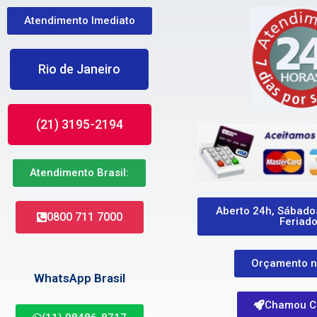
Atendimento Imediato
Rio de Janeiro
(21) 3195-2194
Atendimento Brasil:
Aberto 24h, Sábado
0800 711 7000
Feriad
Orçamento n
WhatsApp Brasil
Chamou C