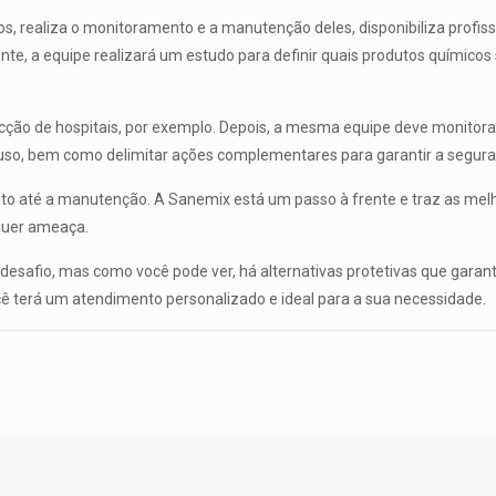
, realiza o monitoramento e a manutenção deles, disponibiliza profis
liente, a equipe realizará um estudo para definir quais produtos químic
ção de hospitais, por exemplo. Depois, a mesma equipe deve monitorar
 uso, bem como delimitar ações complementares para garantir a seguran
ato até a manutenção. A Sanemix está um passo à frente e traz as mel
lquer ameaça.
m desafio, mas como você pode ver, há alternativas protetivas que garan
ê terá um atendimento personalizado e ideal para a sua necessidade.