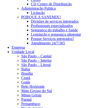
CD Centro de Distribuição
Administração Publica
Licitação
PORQUE A SANEMIX?
Divisões de serviços integrados
Profissionais especializados
Segurança do trabalho e Saúde
Legislação e segurança alimentar
Porque Serviços integrados?
Atendimento 24/7/365
Empresa
Unidade Local
São Paulo – Capital
São Paulo – Interior
São Paulo – Litoral
Bahia
Brasília
Ceará
Goiás
Belo Horizonte
Mato Grosso do Sul
Minas Gerais
Paraná
Pernambuco