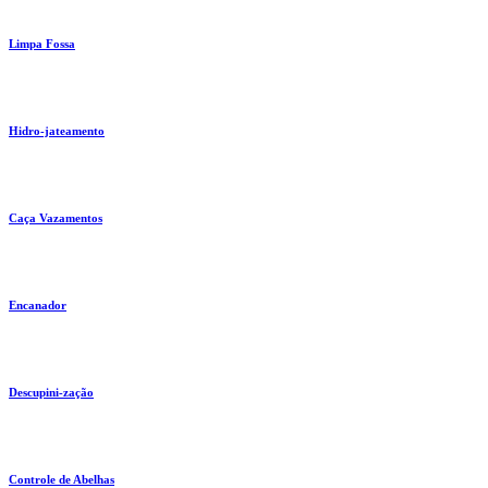
Limpa Fossa
Hidro-jateamento
Caça Vazamentos
Encanador
Descupini-zação
Controle de Abelhas