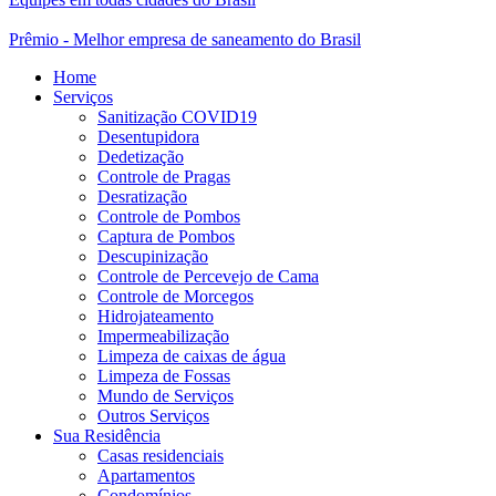
Prêmio - Melhor empresa de saneamento do Brasil
Home
Serviços
Sanitização COVID19
Desentupidora
Dedetização
Controle de Pragas
Desratização
Controle de Pombos
Captura de Pombos
Descupinização
Controle de Percevejo de Cama
Controle de Morcegos
Hidrojateamento
Impermeabilização
Limpeza de caixas de água
Limpeza de Fossas
Mundo de Serviços
Outros Serviços
Sua Residência
Casas residenciais
Apartamentos
Condomínios