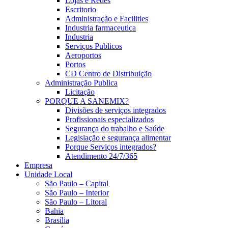
Lojas e Redes
Escritorio
Administração e Facilities
Industria farmaceutica
Industria
Serviços Publicos
Aeroportos
Portos
CD Centro de Distribuição
Administração Publica
Licitação
PORQUE A SANEMIX?
Divisões de serviços integrados
Profissionais especializados
Segurança do trabalho e Saúde
Legislação e segurança alimentar
Porque Serviços integrados?
Atendimento 24/7/365
Empresa
Unidade Local
São Paulo – Capital
São Paulo – Interior
São Paulo – Litoral
Bahia
Brasília