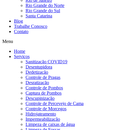
Rio de Janeiro
Rio Grande do Norte
Rio Grande do Sul
Santa Catarina
Blog
Trabalhe Conosco
Contato
Menu
Home
Serviços
Sanitização COVID19
Desentupidora
Dedetização
Controle de Pragas
Desratização
Controle de Pombos
Captura de Pombos
Descupinização
Controle de Percevejo de Cama
Controle de Morcegos
Hidrojateamento
Impermeabilização
Limpeza de caixas de água
Limpeza de Fossas