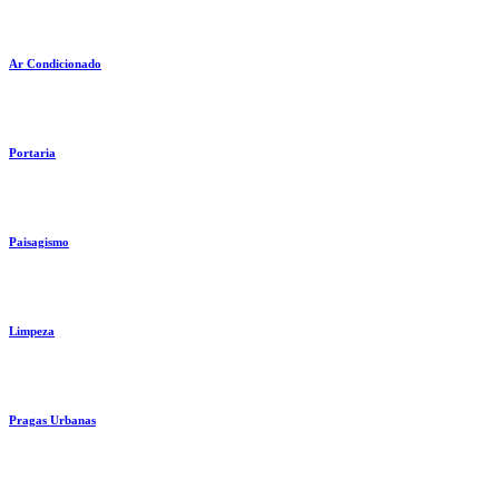
Ar Condicionado
Portaria
Paisagismo
Limpeza
Pragas Urbanas