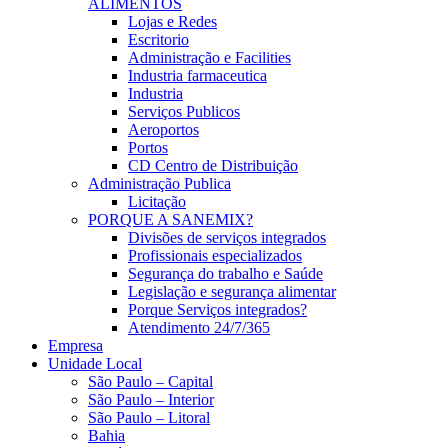
ALIMENTOS
Lojas e Redes
Escritorio
Administração e Facilities
Industria farmaceutica
Industria
Serviços Publicos
Aeroportos
Portos
CD Centro de Distribuição
Administração Publica
Licitação
PORQUE A SANEMIX?
Divisões de serviços integrados
Profissionais especializados
Segurança do trabalho e Saúde
Legislação e segurança alimentar
Porque Serviços integrados?
Atendimento 24/7/365
Empresa
Unidade Local
São Paulo – Capital
São Paulo – Interior
São Paulo – Litoral
Bahia