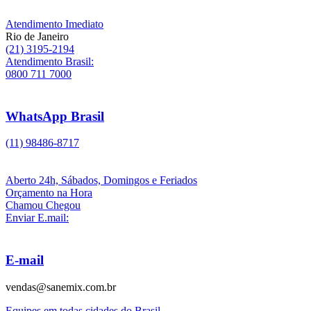
Atendimento Imediato
Rio de Janeiro
(21) 3195-2194
Atendimento Brasil:
0800 711 7000
WhatsApp Brasil
(11) 98486-8717
Aberto 24h, Sábados, Domingos e Feriados
Orçamento na Hora
Chamou Chegou
Enviar E.mail:
E-mail
vendas@sanemix.com.br
Equipes em todas cidades do Brasil