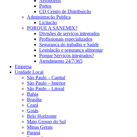
Aeroportos
Portos
CD Centro de Distribuição
Administração Publica
Licitação
PORQUE A SANEMIX?
Divisões de serviços integrados
Profissionais especializados
Segurança do trabalho e Saúde
Legislação e segurança alimentar
Porque Serviços integrados?
Atendimento 24/7/365
Empresa
Unidade Local
São Paulo – Capital
São Paulo – Interior
São Paulo – Litoral
Bahia
Brasília
Ceará
Goiás
Belo Horizonte
Mato Grosso do Sul
Minas Gerais
Paraná